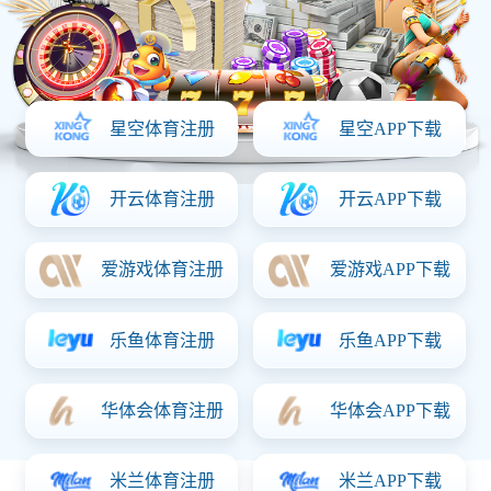
数据从这里开始
覆盖实时赛事、专业数据、高清视频，
天空官方
网站APP
与网页版为您提供便捷的体育服务。
APP下载
网页版入口
首页
/
体育热讯
/ 正文
2026-06-09 15:03
76 次阅读
卡西尼：“我与凯瑟琳·科米索交流过：紫百