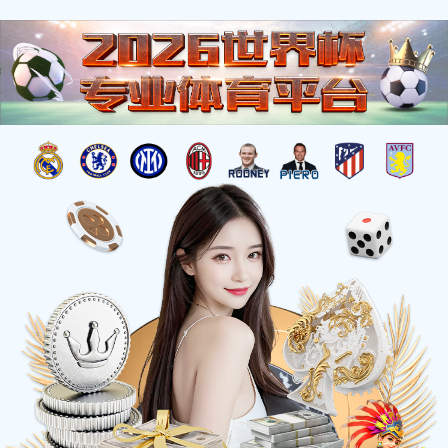
注册入口
天空官方网站
—— 比赛