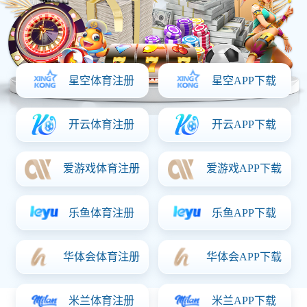
数据从这里开始
覆盖实时赛事、专业数据、高清视频，
天空官方
网站APP
与网页版为您提供便捷的体育服务。
APP下载
网页版入口
为什么选择 天空官方网站？
用心服务 · 细节决定体验