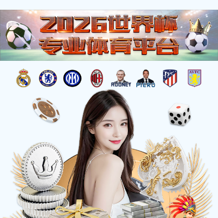
注册入口
天空官方网站
—— 比赛