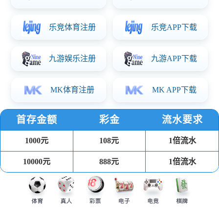
法律法规要求或监管部门依法调取
五、信息保护措施
平台采用多重防护机制确保天空官方网站服务中您的数据安全，
包括但不限于：
HTTPS 加密传输
权限分级与访问控制
系统审计与异常行为识别
六、用户权利
您拥有以下数据权利：
访问、更正、删除个人信息
申请注销账户或停止使用服务
关闭授权功能如位置服务或通知