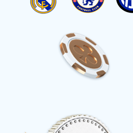
覆盖实时赛事
首页
/
体育热讯
/ 正文