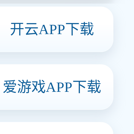
权和近期表现系数，旨在更精准地反映选手实
”困境。一方面，系统对判罚争议等突发因
“争议判罚复核窗口”。另一方面，连续争议
大了其排名下滑的速度。这种设计让排名系
力。更值得警惕的是，当争议判罚高发于顶
”的温床，而非实力的真实投影。
“过程监督”
辑过于“结果导向”——它只关心胜负数
声因此指向两点：一是建立判罚争议的实时
罚系数”，对受争议影响的比赛结果进行权
助判罚与多角度视频回放，从源头上减少争
监督”理念，那么在陈梦的类似案例中，系统
”，从而让排名真正服务于项目的发展。