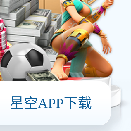
机制的碰撞
两次发球被判违规，直接导致分差被拉开，
主观性，但比赛结果已无法更改。紧随其后
边球改判，对手获得赛点并逆转取胜。连续
偿，反而因输球导致排名下滑。这种“判罚
年女子乒乓球排名系统在设计上对判罚争议
法识别赛场上的非竞技因素干扰。
“软性不公”