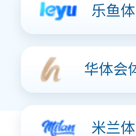
上一篇：
波尔津吉斯背部痉挛旧伤复发，奇才…
精选推荐