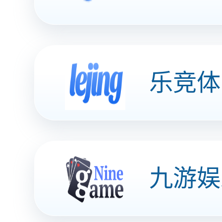
1
梅西下赛季在美职联数据展望：有望冲
随着美职联新赛季的临近，阿根廷巨星梅西在
2026-06-06
2
守望先锋Lip从上海龙之队转会至达拉
《守望先锋》职业圈近日迎来重磅消息：上海龙
2026-07-20
3
南通支云U23球员场均出场时间21分
在中超联赛激烈的竞争格局中，南通支云作为
2026-07-26
4
贝林厄姆加盟皇马首季即爆发vs赖斯转
去年夏天，欧洲足坛转会市场掀起惊涛骇浪，
2026-07-20