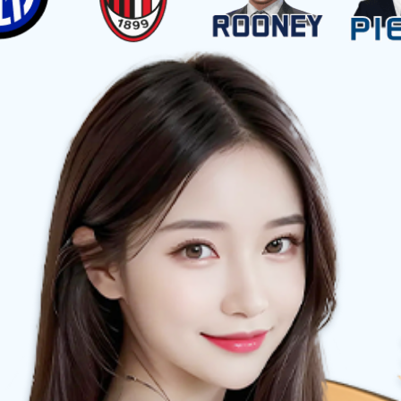
、专业数据、高清视频，
天空官方网站APP
与网页版为您提供便
APP下载
网页版入口
在近期结束的2026年世界乒乓球职业大联盟（W
女乒核心选手陈梦连续两站遭遇争议判罚，引发
川站的关键擦边球改判，这些事件不仅影响了陈